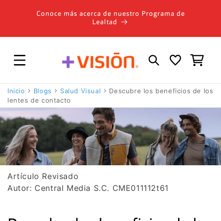
Ir
directamente
Conoce más acerca de nuestro Programa de
al contenido
Lealtad
Carrito
Inicio
Blogs
Salud Visual
Descubre los beneficios de los
lentes de contacto
Artículo Revisado
Autor: Central Media S.C. CME011112t61