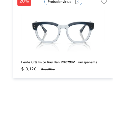
20%
Lente Oftálmico Ray Ban RX0298V Transparente
Precio
$ 3,120
Precio
$ 3,909
de
habitual
oferta