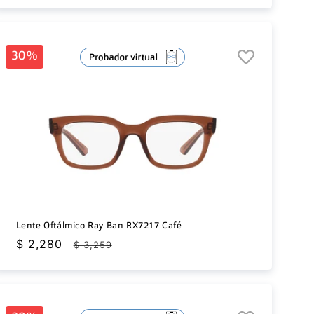
oferta
30%
Lente Oftálmico Ray Ban RX7217 Café
Precio
$ 2,280
Precio
$ 3,259
de
habitual
oferta