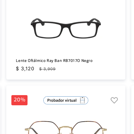
Lente Oftálmico Ray Ban RB7017O Negro
Precio
$ 3,120
Precio
$ 3,909
de
habitual
oferta
20%