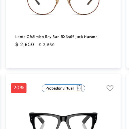
Lente Oftálmico Ray Ban RX6465 Jack Havana
Precio
$ 2,950
Precio
$ 3,689
de
habitual
oferta
20%