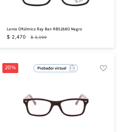
Lente Oftálmico Ray Ban RB5268O Negro
Precio
$ 2,470
Precio
$ 3,099
de
habitual
oferta
20%