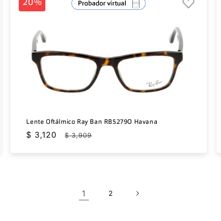
20%
Lente Oftálmico Ray Ban RB5279O Havana
Precio
$ 3,120
Precio
$ 3,909
de
habitual
oferta
1
2