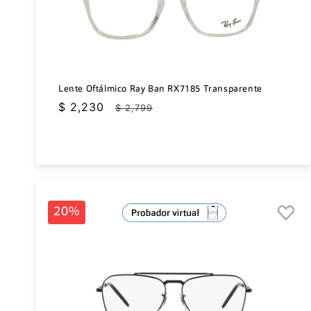
Lente Oftálmico Ray Ban RX7185 Transparente
Precio
$ 2,230
Precio
$ 2,799
de
habitual
oferta
20%