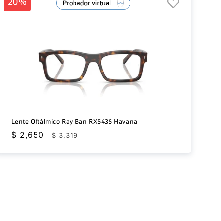
20%
Lente Oftálmico Ray Ban RX5435 Havana
Precio
$ 2,650
Precio
$ 3,319
de
habitual
oferta