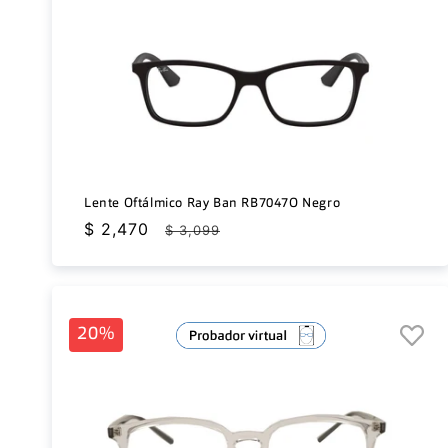
Lente Oftálmico Ray Ban RB7047O Negro
Precio
$ 2,470
Precio
$ 3,099
de
habitual
oferta
20%