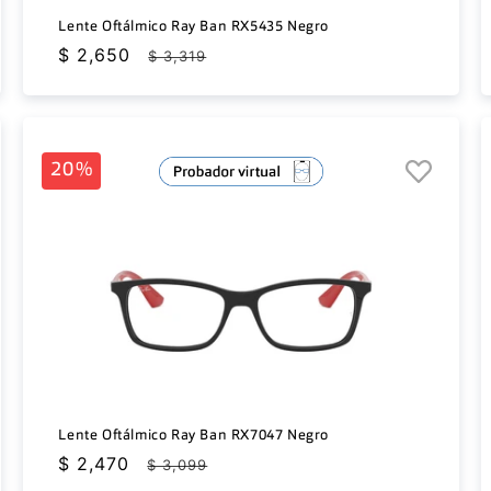
Lente Oftálmico Ray Ban RX5435 Negro
Precio
$ 2,650
Precio
$ 3,319
de
habitual
oferta
20%
Lente Oftálmico Ray Ban RX7047 Negro
Precio
$ 2,470
Precio
$ 3,099
de
habitual