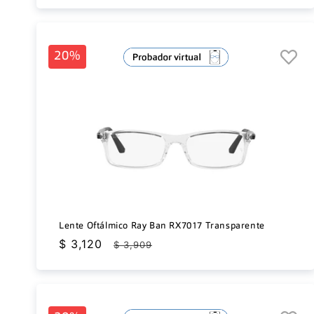
oferta
20%
Lente Oftálmico Ray Ban RX7017 Transparente
Precio
$ 3,120
Precio
$ 3,909
de
habitual
oferta