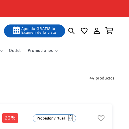
Iniciar
Agenda GRATIS tu
Carrito
Examen de la vista
sesión
Outlet
Promociones
44 productos
20%