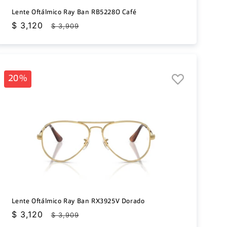
Lente Oftálmico Ray Ban RB5228O Café
Precio
$ 3,120
Precio
$ 3,909
de
habitual
oferta
20%
Lente Oftálmico Ray Ban RX3925V Dorado
Precio
$ 3,120
Precio
$ 3,909
de
habitual