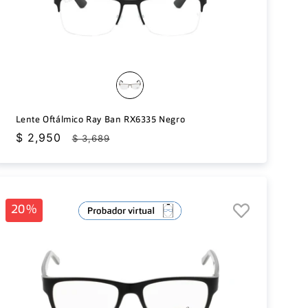
Lente Oftálmico Ray Ban RX6335 Negro
Precio
$ 2,950
Precio
$ 3,689
de
habitual
oferta
20%