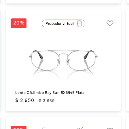
oferta
20%
Lente Oftálmico Ray Ban RX6545 Plata
Precio
$ 2,950
Precio
$ 3,689
de
habitual
oferta