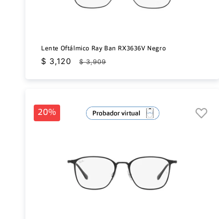
Lente Oftálmico Ray Ban RX3636V Negro
Precio
$ 3,120
Precio
$ 3,909
de
habitual
oferta
20%