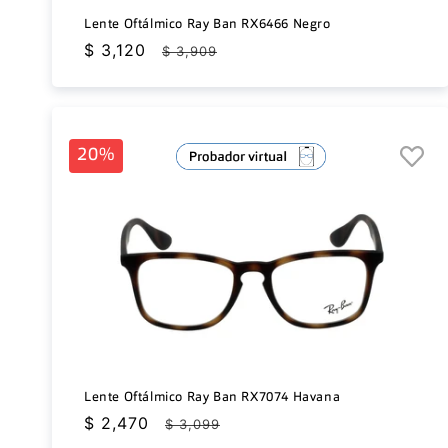
Lente Oftálmico Ray Ban RX6466 Negro
Precio
$ 3,120
Precio
$ 3,909
de
habitual
oferta
20%
Lente Oftálmico Ray Ban RX7074 Havana
Precio
$ 2,470
Precio
$ 3,099
de
habitual