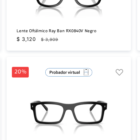
Lente Oftálmico Ray Ban RX0840V Negro
Precio
$ 3,120
Precio
$ 3,909
de
habitual
oferta
20%