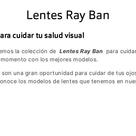
C
Lentes Ray Ban
o
ra cuidar tu salud visual
l
emos la colección de
Lentes Ray Ban
para cuidar 
o momento con los mejores modelos.
e
son una gran oportunidad para cuidar de tus ojos
c
onoce los modelos de lentes que tenemos en nuest
c
i
ó