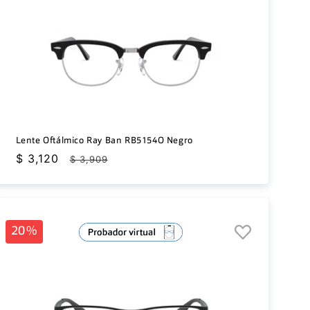
Lente Oftálmico Ray Ban RB5154O Negro
Precio
$ 3,120
Precio
$ 3,909
de
habitual
oferta
20%