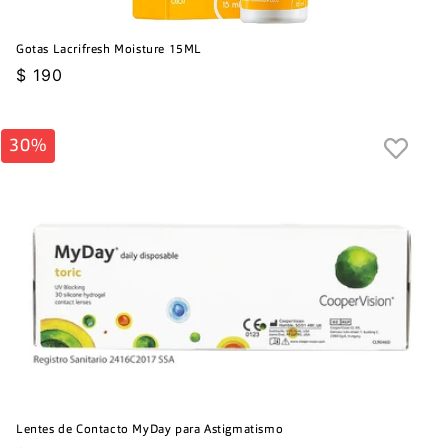
Gotas Lacrifresh Moisture 15ML
Precio
$ 190
habitual
30%
Lentes de Contacto MyDay para Astigmatismo