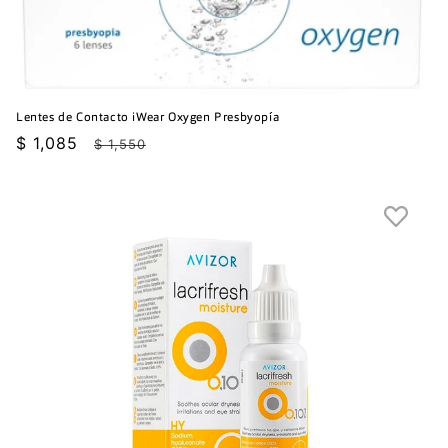
Lentes de Contacto iWear Oxygen Presbyopía
Precio
$ 1,085
Precio
$ 1,550
de
habitual
oferta