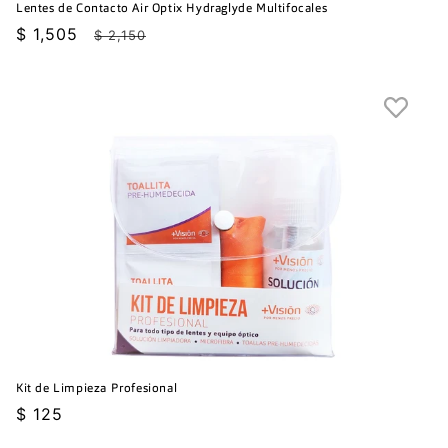
Lentes de Contacto Air Optix Hydraglyde Multifocales
Precio
$ 1,505
Precio
$ 2,150
de
habitual
oferta
Kit de Limpieza Profesional
Precio
$ 125
habitual