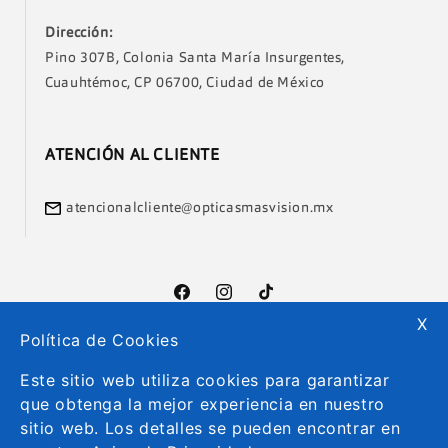
Dirección:
Pino 307B, Colonia Santa María Insurgentes,
Cuauhtémoc, CP 06700, Ciudad de México
ATENCIÓN AL CLIENTE
atencionalcliente@opticasmasvision.mx
Facebook
Instagram
TikTok
X
Política de Cookies
Formas
Este sitio web utiliza cookies para garantizar
de
que obtenga la mejor experiencia en nuestro
pago
sitio web. Los detalles se pueden encontrar en
© 2026
Más Visión México