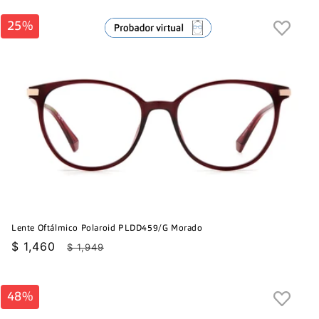
25%
Lente Oftálmico Polaroid PLDD459/G Morado
Precio
$ 1,460
Precio
$ 1,949
de
habitual
oferta
48%