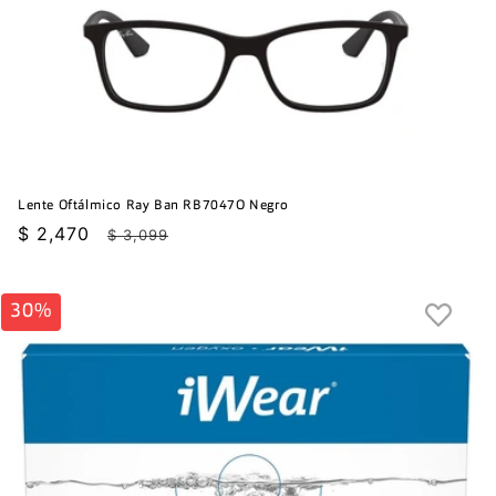
Lente Oftálmico Ray Ban RB7047O Negro
Precio
$ 2,470
Precio
$ 3,099
de
habitual
oferta
30%