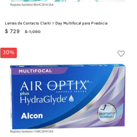
Lentes de Contacto Clariti 1 Day Multifocal para Presbicia
Precio
$ 729
Precio
$ 1,090
de
habitual
oferta
30%