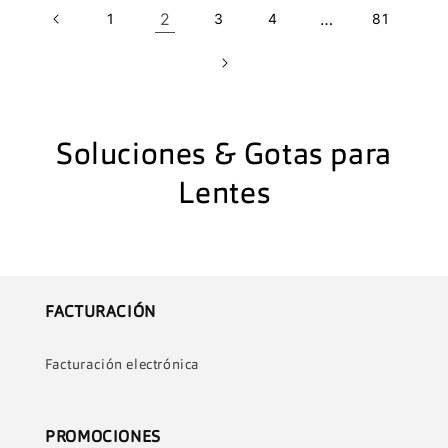
2
…
1
3
4
81
C
Soluciones & Gotas para
o
Lentes
l
e
c
FACTURACIÓN
c
Facturación electrónica
i
ó
PROMOCIONES