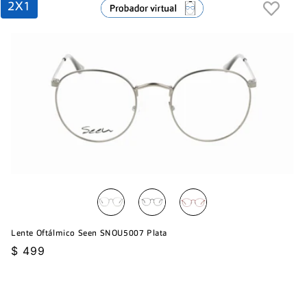
2X1
Lente Oftálmico Seen SNOU5007 Plata
Precio
$ 499
habitual