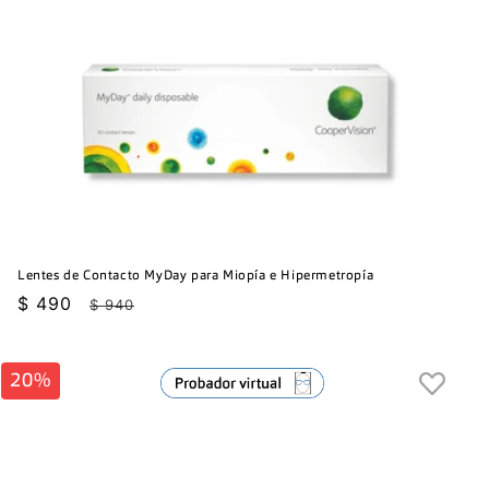
Lentes de Contacto MyDay para Miopía e Hipermetropía
Precio
$ 490
Precio
$ 940
de
habitual
oferta
20%