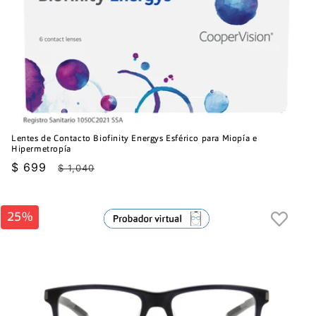
Lentes de Contacto Biofinity Energys Esférico para Miopía e
Hipermetropía
Precio
$ 699
Precio
$ 1,040
de
habitual
oferta
25%