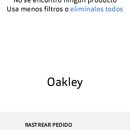
No se encontró ningún producto
Usa menos filtros o
elimínalos todos
C
Oakley
o
l
e
RASTREAR PEDIDO