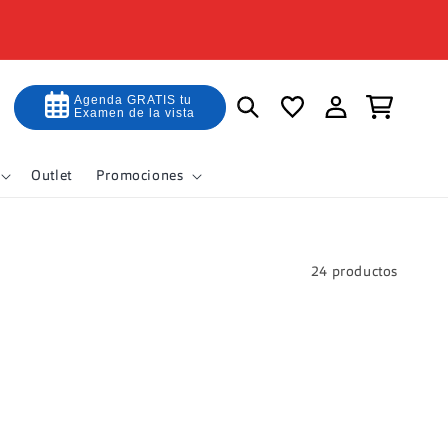
Iniciar
Agenda GRATIS tu
Carrito
Examen de la vista
sesión
Outlet
Promociones
24 productos