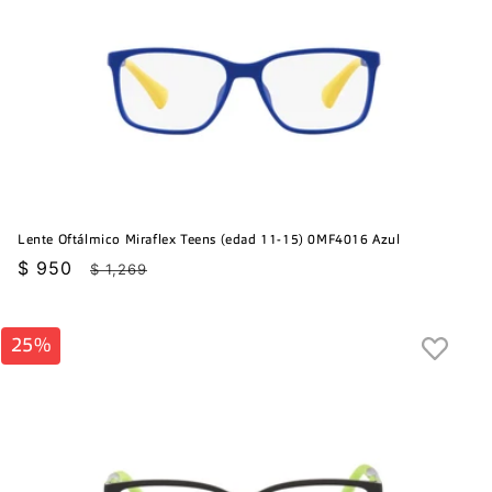
Lente Oftálmico Miraflex Teens (edad 11-15) 0MF4016 Azul
Precio
$ 950
Precio
$ 1,269
de
habitual
oferta
25%