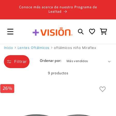
Ir
directamente
Conoce más acerca de nuestro Programa de
al contenido
Lealtad
Carrito
Inicio
Lentes Oftálmicos
oftálmicos niño Miraflex
Filtrar
Ordenar por:
9 productos
26%