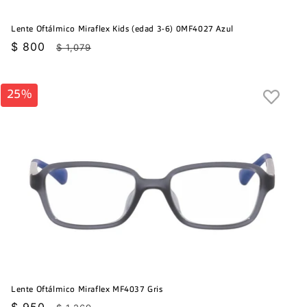
Lente Oftálmico Miraflex Kids (edad 3-6) 0MF4027 Azul
Precio
$ 800
Precio
$ 1,079
de
habitual
oferta
25%
Lente Oftálmico Miraflex MF4037 Gris
Precio
$ 950
Precio