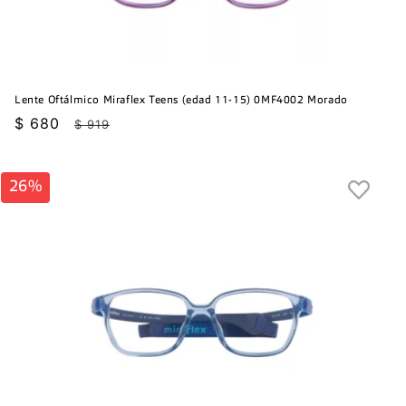
Lente Oftálmico Miraflex Teens (edad 11-15) 0MF4002 Morado
Precio
$ 680
Precio
$ 919
de
habitual
oferta
26%