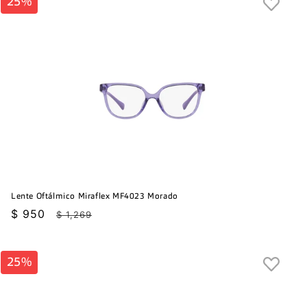
25%
Lente Oftálmico Miraflex MF4023 Morado
Precio
$ 950
Precio
$ 1,269
de
habitual
oferta
25%