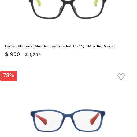
Lente Oftálmico Miraflex Teens (edad 11-15) 0MF4040 Negro
Precio
$ 950
Precio
$ 1,269
de
habitual
oferta
78%