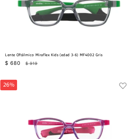
Lente Oftálmico Miraflex Kids (edad 3-6) MF4002 Gris
Precio
$ 680
Precio
$ 919
de
habitual
oferta
26%