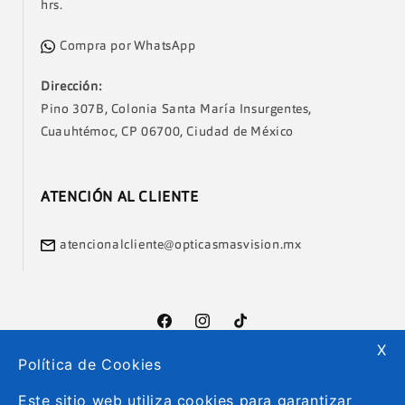
hrs.
Compra por WhatsApp
Dirección:
Pino 307B, Colonia Santa María Insurgentes,
Cuauhtémoc, CP 06700, Ciudad de México
ATENCIÓN AL CLIENTE
atencionalcliente@opticasmasvision.mx
Facebook
Instagram
TikTok
X
Política de Cookies
Formas
Este sitio web utiliza cookies para garantizar