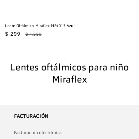
Lente Oftálmico Miraflex MF4013 Azul
Precio
$ 299
Precio
$ 1,330
de
habitual
oferta
C
Lentes oftálmicos para niño
o
Miraflex
l
e
c
FACTURACIÓN
c
Facturación electrónica