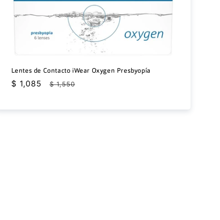
Lentes de Contacto iWear Oxygen Presbyopía
Precio
$ 1,085
Precio
$ 1,550
de
habitual
oferta