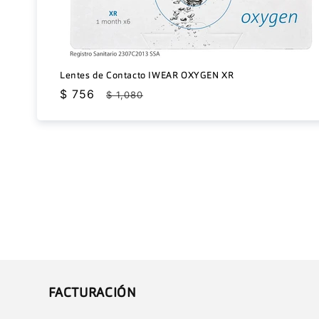
Lentes de Contacto IWEAR OXYGEN XR
Precio
$ 756
Precio
$ 1,080
de
habitual
oferta
FACTURACIÓN