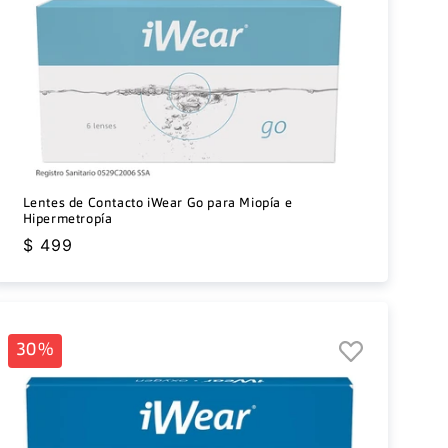
Lentes de Contacto iWear Go para Miopía e
Hipermetropía
Precio
$ 499
habitual
30%