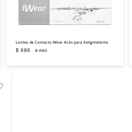
Lentes de Contacto iWear Activ para Astigmatismo
Precio
$ 686
Precio
$ 980
de
habitual
oferta