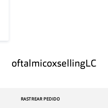
C
oftalmicoxsellingLC
o
l
e
RASTREAR PEDIDO