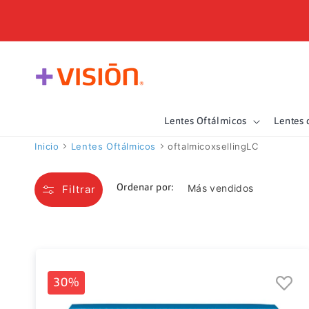
Ir
directamente
al contenido
Lentes Oftálmicos
Lentes 
Inicio
Lentes Oftálmicos
oftalmicoxsellingLC
Filtrar
Ordenar por:
30%