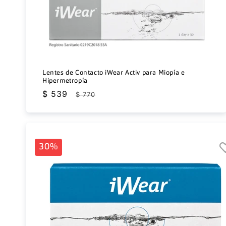
Lentes de Contacto iWear Activ para Miopía e
Hipermetropía
Precio
$ 539
Precio
$ 770
de
habitual
oferta
30%