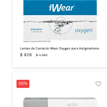
Lentes de Contacto iWear Oxygen para Astigmatismo
Precio
$ 826
Precio
$ 1,180
de
habitual
oferta
30%