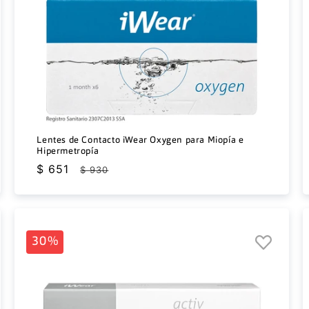
Lentes de Contacto iWear Oxygen para Miopía e
Hipermetropía
Precio
$ 651
Precio
$ 930
de
habitual
oferta
30%