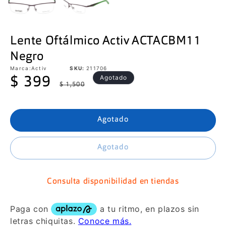
Lente Oftálmico Activ ACTACBM11
Negro
Marca:
Activ
SKU:
211706
Precio
Precio
Agotado
$ 399
$ 1,500
de
habitual
oferta
Agotado
Agotado
Consulta disponibilidad en tiendas