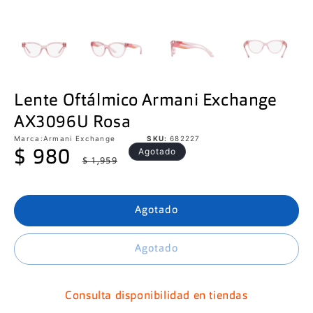
Lente Oftálmico Armani Exchange
AX3096U Rosa
Marca:
Armani Exchange
SKU:
682227
Precio
Precio
Agotado
$ 980
$ 1,959
de
habitual
oferta
Agotado
Agotado
Consulta disponibilidad en tiendas