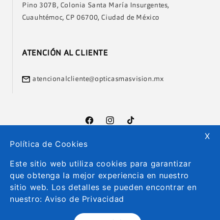
Pino 307B, Colonia Santa María Insurgentes,
Cuauhtémoc, CP 06700, Ciudad de México
ATENCIÓN AL CLIENTE
atencionalcliente@opticasmasvision.mx
Facebook
Instagram
TikTok
X
Política de Cookies
Formas
Este sitio web utiliza cookies para garantizar
de
que obtenga la mejor experiencia en nuestro
pago
sitio web. Los detalles se pueden encontrar en
© 2026
Más Visión México
nuestro:
Aviso de Privacidad
Política de reembolso
Política de privacidad
Términos del servicio
Política de envío