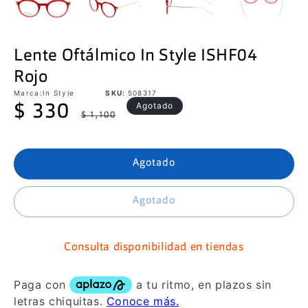
Lente Oftálmico In Style ISHF04
Rojo
Marca:
In Style
SKU:
508317
Precio
Precio
Agotado
$ 330
$ 1,100
de
habitual
oferta
Agotado
Agotado
Consulta disponibilidad en tiendas