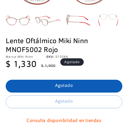
Lente Oftálmico Miki Ninn
MNOF5002 Rojo
Marca:
Miki Ninn
SKU:
570266
Precio
Precio
Agotado
$ 1,330
$ 1,900
de
habitual
oferta
Agotado
Agotado
Consulta disponibilidad en tiendas