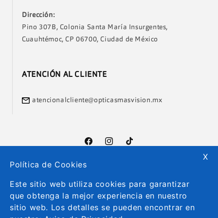
Dirección:
Pino 307B, Colonia Santa María Insurgentes,
Cuauhtémoc, CP 06700, Ciudad de México
ATENCIÓN AL CLIENTE
atencionalcliente@opticasmasvision.mx
Facebook
Instagram
TikTok
X
Política de Cookies
Formas
Este sitio web utiliza cookies para garantizar
de
que obtenga la mejor experiencia en nuestro
pago
sitio web. Los detalles se pueden encontrar en
© 2026
Más Visión México