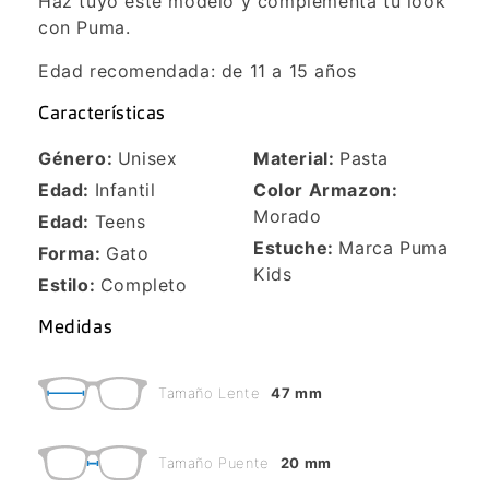
Haz tuyo este modelo y complementa tu look
con Puma.
Edad recomendada: de 11 a 15 años
Características
Género:
Unisex
Material:
Pasta
Edad:
Infantil
Color Armazon:
Morado
Edad:
Teens
Estuche:
Marca Puma
Forma:
Gato
Kids
Estilo:
Completo
Medidas
Tamaño Lente
47 mm
Tamaño Puente
20 mm