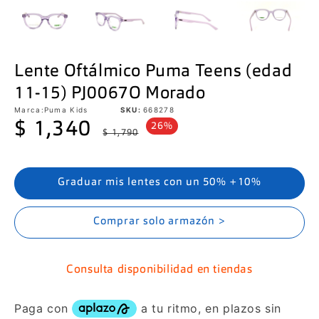
Lente Oftálmico Puma Teens (edad
11-15) PJ0067O Morado
Marca:
Puma Kids
SKU:
668278
Precio
Precio
$ 1,340
26%
$ 1,790
de
habitual
oferta
Graduar mis lentes con un 50% +10%
Comprar solo armazón >
Consulta disponibilidad en tiendas