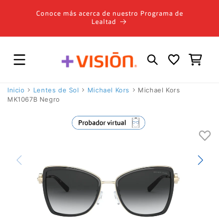
Ir
directamente
Conoce más acerca de nuestro Programa de
al contenido
Lealtad
Carrito
Inicio
Lentes de Sol
Michael Kors
Michael Kors
MK1067B Negro