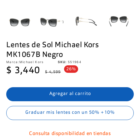
Lentes de Sol Michael Kors
MK1067B Negro
Marca:
Michael Kors
SKU:
551964
Precio
Precio
$ 3,440
26%
$ 4,599
de
habitual
oferta
Agregar al carrito
Graduar mis lentes con un 50% +10%
Consulta disponibilidad en tiendas