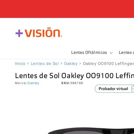
Ir
directamente
al contenido
Lentes Oftálmicos
Lentes 
Inicio
Lentes de Sol
Oakley
Oakley OO9100 Leffingwe
Lentes de Sol Oakley OO9100 Leffi
Marca:
Oakley
SKU:
586768