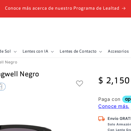
Conoce más acerca de nuestro Programa de Lealtad
de Sol
Lentes con IA
Lentes de Contacto
Accesorios
ll Negro
ngwell Negro
Precio
$ 2,150
de
oferta
Envío GRAT
Solo Armazó
Con Lente G