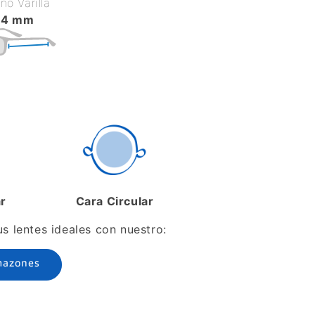
o Varilla
34 mm
ar
Cara Circular
 lentes ideales con nuestro:
mazones