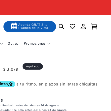
Iniciar
Agenda GRATIS tu
Carrito
Examen de la vista
sesión
Outlet
Promociones
Precio
Agotado
$ 3,079
habitual
IS
n
: Recíbelo antes del
viernes 14 de agosto
raduado
: Recíbelo antes del
lunes 24 de agosto