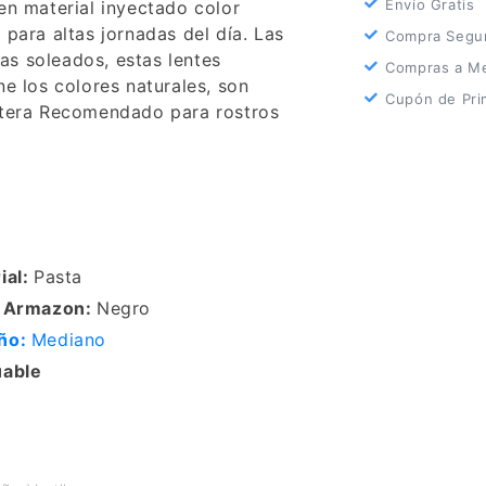
Envío Gratis
en material inyectado color
para altas jornadas del día. Las
Compra Segu
ías soleados, estas lentes
Compras a Me
e los colores naturales, son
Cupón de Pri
etera Recomendado para rostros
ial:
Pasta
r Armazon:
Negro
ño:
Mediano
uable