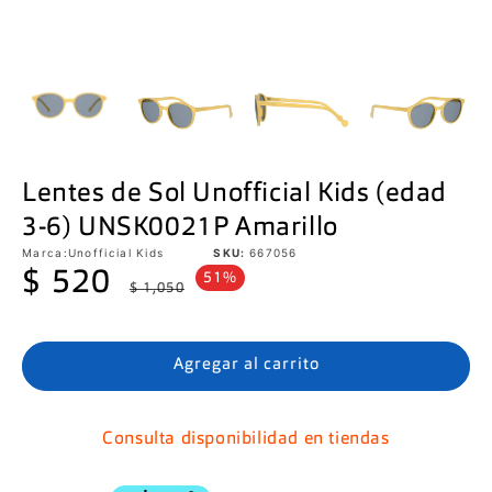
Lentes de Sol Unofficial Kids (edad
3-6) UNSK0021P Amarillo
Marca:
Unofficial Kids
SKU:
667056
Precio
Precio
$ 520
51%
$ 1,050
de
habitual
oferta
Agregar al carrito
Consulta disponibilidad en tiendas