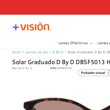
Ir
directamente
al contenido
Lentes Oftálmicos
Lentes 
Inicio
Lentes de Sol
D By D
Solar Graduado D By D 
Solar Graduado D By D DBSF5013 
Marca:
D By D
SKU:
SG569132