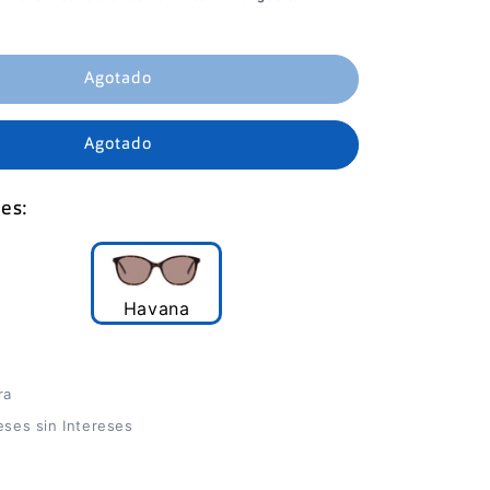
Agotado
Agotado
es:
Havana
ra
ses sin Intereses