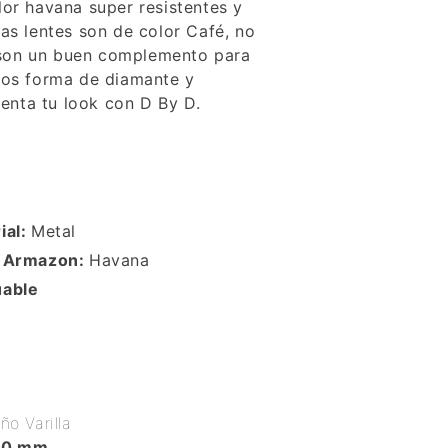
lor havana super resistentes y
as lentes son de color Café, no
l, son un buen complemento para
ros forma de diamante y
nta tu look con D By D.
ial:
Metal
r Armazon:
Havana
uable
o Varilla
40 mm