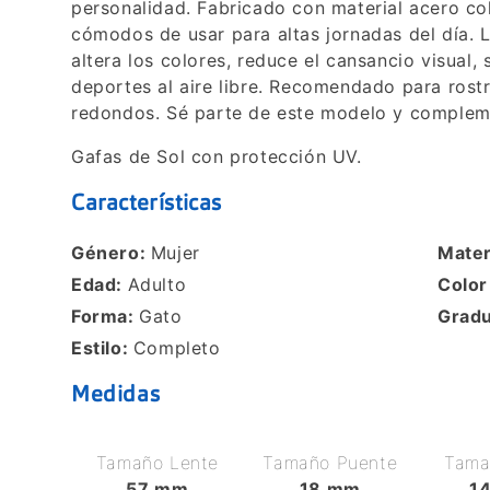
personalidad. Fabricado con material acero co
cómodos de usar para altas jornadas del día. L
altera los colores, reduce el cansancio visua
deportes al aire libre. Recomendado para rost
redondos. Sé parte de este modelo y compleme
Gafas de Sol con protección UV.
Características
Género:
Mujer
Mater
Edad:
Adulto
Colo
Forma:
Gato
Grad
Estilo:
Completo
Medidas
Tamaño Lente
Tamaño Puente
Tamañ
57 mm
18 mm
1