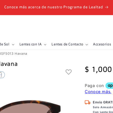
Conoce más acerca de nuestro Programa de Lealtad
de Sol
Lentes con IA
Lentes de Contacto
Accesorios
DBSF5013 Havana
Havana
Precio
$ 1,000
habitual
Envío GRAT
Solo Armazó
Con Lente G