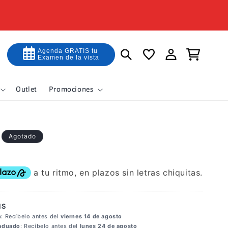
Iniciar
Agenda GRATIS tu
Carrito
Examen de la vista
sesión
Outlet
Promociones
Agotado
IS
n
: Recíbelo antes del
viernes 14 de agosto
raduado
: Recíbelo antes del
lunes 24 de agosto