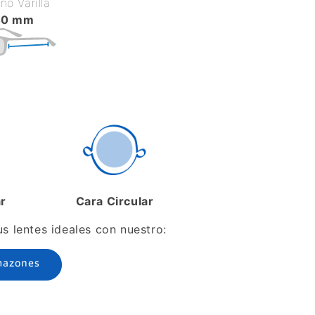
o Varilla
40 mm
ar
Cara Circular
 lentes ideales con nuestro:
mazones