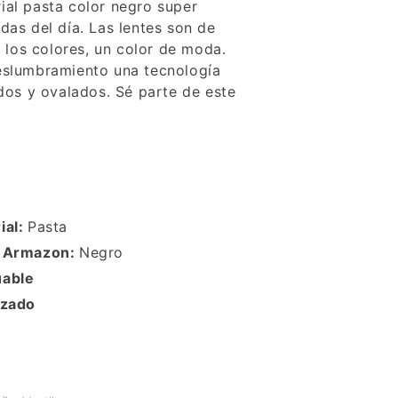
ial pasta color negro super
das del día. Las lentes son de
a los colores, un color de moda.
deslumbramiento una tecnología
os y ovalados. Sé parte de este
ial:
Pasta
r Armazon:
Negro
uable
izado