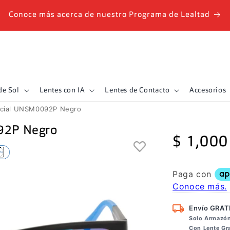
Conoce más acerca de nuestro Programa de Lealtad
de Sol
Lentes con IA
Lentes de Contacto
Accesorios
icial UNSM0092P Negro
92P Negro
Precio
$ 1,000
habitual
Envío GRAT
Solo Armazó
Con Lente G