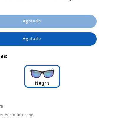
Agotado
Agotado
es:
Negro
ra
ses sin Intereses