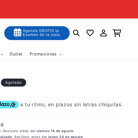
Iniciar
Agenda GRATIS tu
Carrito
Examen de la vista
sesión
Outlet
Promociones
Agotado
IS
n
: Recíbelo antes del
viernes 14 de agosto
raduado
: Recíbelo antes del
lunes 24 de agosto