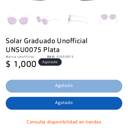
Solar Graduado Unofficial
UNSU0075 Plata
Marca:
Unofficial
SKU:
SG555973
Precio
Agotado
$ 1,000
habitual
Agotado
Agotado
Consulta disponibilidad en tiendas