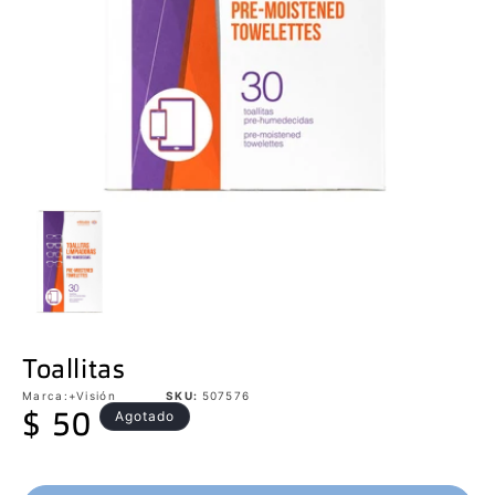
Toallitas
Marca:
+Visión
SKU:
507576
Precio
Agotado
$ 50
habitual