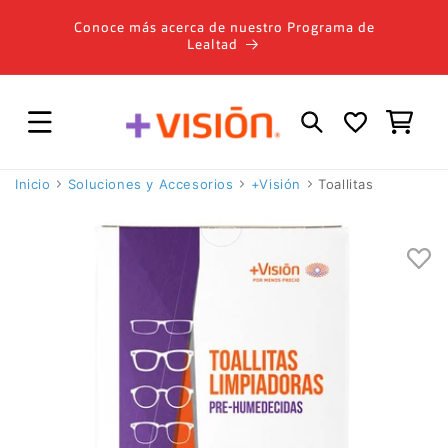
Ir
directamente
Conoce más acerca de nuestro Programa de
al contenido
Lealtad
Carrito
Inicio
Soluciones y Accesorios
+Visión
Toallitas